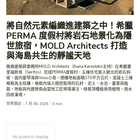
將自然元素編織進建築之中！希臘
PERMA 度假村將岩石地景化為隱
世旅宿，MOLD Architects 打造
與海島共生的靜謐天地
雅典建築師事務所MOLD Architects（Iliana Kerestetzi主持）在希臘塞
里福斯島（Serifos）完成PERMA度假村，五棟住宅嵌入朝北的岩石斜
坡，面向愛琴海與Vous小島，總樓地板面積270平方公尺。混凝土三維
格框為主結構，格框內填入開挖取得的石材、泥土、水池、蘆葦與植
栽，地板與內建傢俱由當地工匠現場灌注，綠屋頂種植食用植物，雨水
回收灌溉。
世界探訪
7 月 06, 2026
0
min.
No posts to display