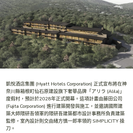
凱悅酒店集團 (Hyatt Hotels Corporation) 正式宣布將在神
奈川縣箱根町仙石原建設旗下奢華品牌「アリラ (Alila)」
度假村，預計於2028年正式開幕。這項計畫由藤田公司
(Fujita Corporation) 進行建築開發與施工，並邀請國際建
築大師隈研吾領軍的隈研吾建築都市設計事務所負責建築
監修，室內設計則交由緒方慎一郎率領的 SIMPLICITY 操
刀。