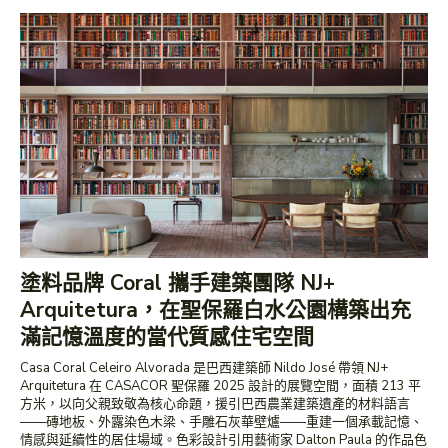
塗料品牌 Coral 攜手建築團隊 NJ+
Arquitetura，在聖保羅白水公園構築出充
滿記憶溫度的當代質感住宅空間
Casa Coral Celeiro Alvorada 是巴西建築師 Nildo José 帶領 NJ+
Arquitetura 在 CASACOR 聖保羅 2025 設計的展覽空間，面積 213 平
方米，以向父親致敬為核心命題，援引巴西農業建築遺產的材料語言
——磚地板、外露染色木梁、手雕石灰華壁爐——重建一個承載記憶、
情感與延續性的居住場域。色彩設計引用藝術家 Dalton Paula 的作品色