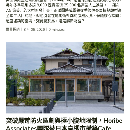
美國佛羅里達州的威靈頓（Wellington）是全球馬術運動的核心聚落，
每年冬季吸引多達 9,000 匹賽馬與 25,000 名產業人士進駐。一項逾
7.5 億美元的大型開發計畫，正試圖將威靈頓從季節性賽事據點轉型為
全年生活目的地，但也引發在地馬術社群的激烈反彈，爭議核心指向：
這座城鎮的靈魂，究竟屬於馬，還是屬於財富？
世界探訪
8 月 06, 2026
0
minutes
突破嚴苛防火區劃與極小腹地限制，Horibe
Associates團隊替日本高槻市構築Cafe