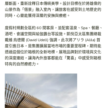
層斷面，重新詮釋日本傳統美學。設計目標在於將雄偉的
山景作為「借景」融入室內，讓旅客在感受到土地歷史的
同時，心靈能獲得深層的安撫與療癒。
度假村規劃全區約 60 間客房，並配套温泉、Spa、餐廳、
酒吧、會議空間與瑜伽露台等設施。凱悅亞太區集團總裁
戴維·烏德爾 (David Udell) 強調，此次將アリラ (Alila) 首
度引進日本，是集團擴展當地市場的重要里程碑，期待能
透過這個位於箱根的全新地標，展現品牌對於環境與文化
的深度連結，讓海內外旅客都能在「驚喜」中感受到箱根
特有的自然療癒力。