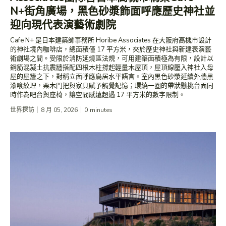
N+街角廣場，黑色砂漿飾面呼應歷史神社並
迎向現代表演藝術劇院
Cafe N+ 是日本建築師事務所 Horibe Associates 在大阪府高槻市設計
的神社境內咖啡店，總面積僅 17 平方米，夾於歷史神社與新建表演藝
術劇場之間。受限於消防延燒區法規，可用建築面積極為有限，設計以
鋼筋混凝土抗震牆搭配四根木柱撐起輕量木屋頂，屋頂線壓入神社入母
屋的屋簷之下，對稱立面呼應鳥居水平語言。室內黑色砂漿延續外牆黑
漆喰紋理，栗木門把與家具賦予觸覺記憶；環繞一圈的帶狀懸挑台面同
時作為吧台與座椅，讓空間感遠超過 17 平方米的數字限制。
世界探訪
8 月 05, 2026
0
minutes