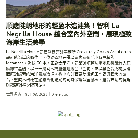
順應陡峭地形的輕盈木造建築！智利 La
Negrilla House 縫合室內外空間，展現極致
海岸生活美學
La Negrilla House 是智利建築師事務所 Croxatto y Opazo Arquitectos
設計的海岸度假住宅，位於聖地牙哥以南約兩個半小時車程的
Matanzas，海拔 50 米，正對太平洋。建築師順著陡峭地形邊緣置入連
續線性基礎，以單一縱向木構量體組織全部空間，並以黑色合成樹脂護
面應對嚴苛的海洋鹽霧環境。微小的剖面高差讓起居空間俯臨烤肉露
台，竪向木格柵在過濾西側陽光的同時保護臥室隱私，露台末端的轉角
則精確對準夕陽落點。
世界探訪
8 月 03, 2026
0
minutes