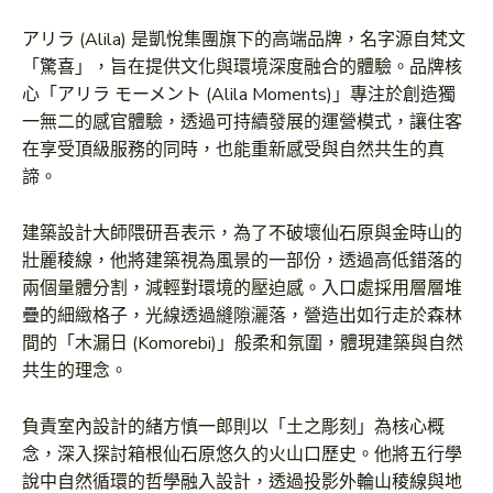
アリラ (Alila) 是凱悅集團旗下的高端品牌，名字源自梵文
「驚喜」，旨在提供文化與環境深度融合的體驗。品牌核
心「アリラ モーメント (Alila Moments)」專注於創造獨
一無二的感官體驗，透過可持續發展的運營模式，讓住客
在享受頂級服務的同時，也能重新感受與自然共生的真
諦。
建築設計大師隈研吾表示，為了不破壞仙石原與金時山的
壯麗稜線，他將建築視為風景的一部份，透過高低錯落的
兩個量體分割，減輕對環境的壓迫感。入口處採用層層堆
疊的細緻格子，光線透過縫隙灑落，營造出如行走於森林
間的「木漏日 (Komorebi)」般柔和氛圍，體現建築與自然
共生的理念。
負責室內設計的緒方慎一郎則以「土之彫刻」為核心概
念，深入探討箱根仙石原悠久的火山口歷史。他將五行學
說中自然循環的哲學融入設計，透過投影外輪山稜線與地