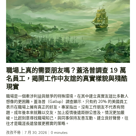
職場上真的需要朋友嗎？蓋洛普調查 19 萬
名員工，揭開工作中友誼的真實樣貌與殘酷
現實
職場是一個牽涉利益與競爭的特殊環境，在其中建立真實友誼比多數人
想像的更困難。蓋洛普（Gallup）調查顯示，只有約 20% 的美國員工
表示在職場上擁有真正的好友。專家指出，沒有工作朋友不代表有問
題，成年後本來就難以交友，加上疫情後遠距辦公普及，情況更加嚴
峻。比起刻意尋找職場知己，與同事保持友善互動、建立良好聲譽，往
往才是職涯長遠發展更務實的策略。
孜孜不倦
7 月 30, 2026
0
minutes