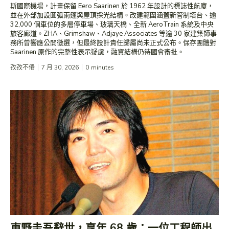
斯國際機場，計畫保留 Eero Saarinen 於 1962 年設計的標誌性航廈，
並在外部加設圓弧雨篷與屋頂採光結構。改建範圍涵蓋新管制塔台、逾
32,000 個車位的多層停車場、玻璃天橋、全新 AeroTrain 系統及中央
旅客廊道。ZHA、Grimshaw、Adjaye Associates 等逾 30 家建築師事
務所曾響應公開徵選，但最終設計責任歸屬尚未正式公布。保存團體對
Saarinen 原作的完整性表示疑慮，融資結構仍待國會審批。
孜孜不倦
7 月 30, 2026
0
minutes
東野圭吾辭世，享年 68 歲：一位工程師出