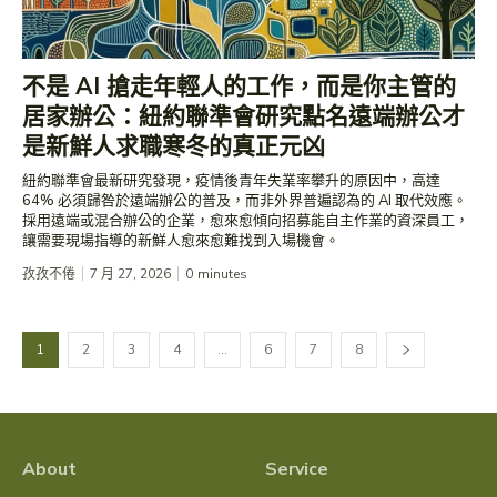
不是 AI 搶走年輕人的工作，而是你主管的
居家辦公：紐約聯準會研究點名遠端辦公才
是新鮮人求職寒冬的真正元凶
紐約聯準會最新研究發現，疫情後青年失業率攀升的原因中，高達
64% 必須歸咎於遠端辦公的普及，而非外界普遍認為的 AI 取代效應。
採用遠端或混合辦公的企業，愈來愈傾向招募能自主作業的資深員工，
讓需要現場指導的新鮮人愈來愈難找到入場機會。
孜孜不倦
7 月 27, 2026
0
minutes
1
2
3
4
...
6
7
8
About
Service