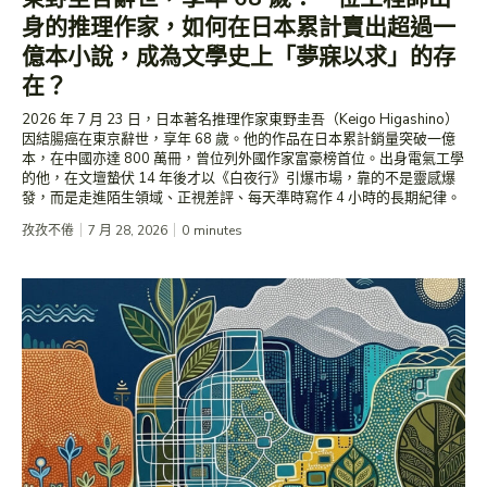
身的推理作家，如何在日本累計賣出超過一
億本小說，成為文學史上「夢寐以求」的存
在？
2026 年 7 月 23 日，日本著名推理作家東野圭吾（Keigo Higashino）
因結腸癌在東京辭世，享年 68 歲。他的作品在日本累計銷量突破一億
本，在中國亦達 800 萬冊，曾位列外國作家富豪榜首位。出身電氣工學
的他，在文壇蟄伏 14 年後才以《白夜行》引爆市場，靠的不是靈感爆
發，而是走進陌生領域、正視差評、每天準時寫作 4 小時的長期紀律。
孜孜不倦
7 月 28, 2026
0
minutes