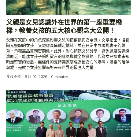
​父親是女兒認識外在世界的第一座重要橋
樑，教養女孩的五大核心觀念大公開！
​父親在家庭中的角色深遠影響女兒的價值觀與安全感。文章指出，培養
陽光堅韌的女孩，父親應具備穩定情緒，並在日常中展現對妻子的尊
重，示範高品質親密關係。此外，耐心傾聽女兒分享、避免過度強調經
濟匱乏，能建立孩子暢所欲言的底氣與健全物質觀。作為女兒探索未知
時最堅實的後盾，無條件的支持讓家庭成為最安心的港灣。溫柔的陪伴
與愛，是賦予女孩無懼面對未來世界的最強大力量。
孜孜不倦
8 月 02, 2026
0
minutes