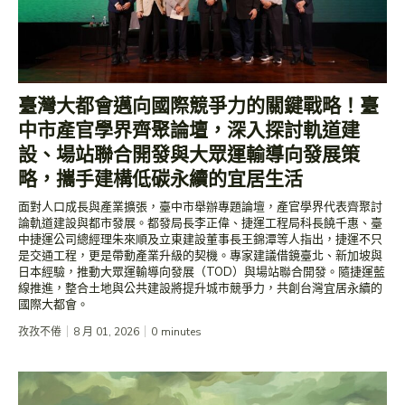
臺灣大都會邁向國際競爭力的關鍵戰略！臺
中市產官學界齊聚論壇，深入探討軌道建
設、場站聯合開發與大眾運輸導向發展策
略，攜手建構低碳永續的宜居生活
面對人口成長與產業擴張，臺中市舉辦專題論壇，產官學界代表齊聚討
論軌道建設與都市發展。都發局長李正偉、捷運工程局科長饒千惠、臺
中捷運公司總經理朱來順及立東建設董事長王錦潭等人指出，捷運不只
是交通工程，更是帶動產業升級的契機。專家建議借鏡臺北、新加坡與
日本經驗，推動大眾運輸導向發展（TOD）與場站聯合開發。隨捷運藍
線推進，整合土地與公共建設將提升城市競爭力，共創台灣宜居永續的
國際大都會。
孜孜不倦
8 月 01, 2026
0
minutes