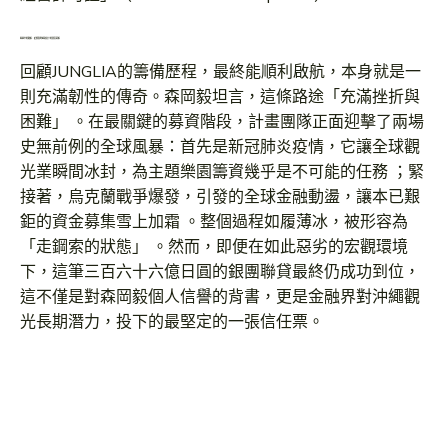
風暴中的啟航：疫情與地緣政治下的資金迷航
回顧JUNGLIA的籌備歷程，最終能順利啟航，本身就是一
則充滿韌性的傳奇。森岡毅坦言，這條路途「充滿挫折與
困難」 。在最關鍵的募資階段，計畫團隊正面迎擊了兩場
史無前例的全球風暴：首先是新冠肺炎疫情，它讓全球觀
光業瞬間冰封，為主題樂園籌資幾乎是不可能的任務 ；緊
接著，烏克蘭戰爭爆發，引發的全球金融動盪，讓本已艱
鉅的資金募集雪上加霜 。整個過程如履薄冰，被形容為
「走鋼索的狀態」 。然而，即便在如此惡劣的宏觀環境
下，這筆三百六十六億日圓的銀團聯貸最終仍成功到位，
這不僅是對森岡毅個人信譽的背書，更是金融界對沖繩觀
光長期潛力，投下的最堅定的一張信任票。