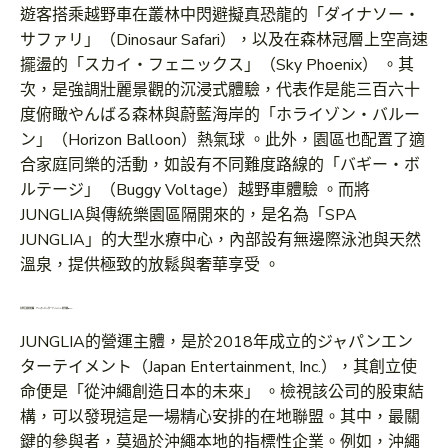
遊客搭乘越野車在叢林中閃避擬真恐龍的「ダイナソー・
サファリ」（Dinosaur Safari），以及在森林冠層上空高速
擺盪的「スカイ・フェニックス」（Sky Phoenix） 。其
次，是強調壯麗景觀的沉浸式體驗，代表作是能三百六十
度俯瞰やんばる森林與蔚藍海岸的「ホライゾン・バルー
ン」（Horizon Balloon）熱氣球 。此外，園區也配置了適
合家庭同樂的活動，如設有不同難度路線的「バギー・ボ
ルテージ」（Buggy Voltage）越野車體驗 。而將
JUNGLIA與傳統樂園區隔開來的，是名為「SPA
JUNGLIA」的大型水療中心，內部設有無邊際泳池與天然
溫泉，提供極致的放鬆與奢華享受 。
在地巨頭的結盟：ジャパンエンターテイメント的沖繩DNA
JUNGLIA的營運主體，是於2018年成立的ジャパンエン
ターテイメント（Japan Entertainment, Inc.），其創立使
命便是「從沖繩創造日本的未來」 。檢視該公司的股東結
構，可以發現這是一場精心安排的在地聯盟。其中，最關
鍵的參與者，莫過於沖繩本地的指標性企業。例如，沖繩