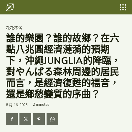
Search for something...
Search
Search for something...
Search
孜孜不倦
​誰的樂園？誰的故鄉？在六
點八兆圓經濟漣漪的預期
下，沖繩JUNGLIA的降臨，
對やんばる森林周邊的居民
而言，是經濟復甦的福音，
還是鄉愁變質的序曲？
8 月 16, 2025
2
minutes