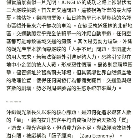
儘管前景看似一片光明，JUNGLIA的成功之路上卻潛伏著
三大嚴峻挑戰。首先是交通問題，這被視為計畫的最大隱
憂。據估計，樂園開業後，每日將為早已不堪負荷的名護
市區額外帶來六千輛次的車流 。在缺乏軌道運輸的北部地
區，交通動脈幾乎完全依賴單一的沖繩自動車道，任何壅
塞都可能導致區域交通的癱瘓 。其次是勞動力短缺，沖繩
的觀光產業本就面臨嚴峻的「人手不足」問題，樂園龐大
的用人需求，若無法從縣外引進足夠人力，恐將引發與在
地中小企業的搶人大戰，形成惡性循環 。最後則是環境衝
擊，儘管選址於舊高爾夫球場，但其緊鄰世界自然遺產地
的地理位置，使得任何開發行為都備受矚目，交通量與遊
客數的劇增，勢必對周邊脆弱的生態系統帶來壓力 。
從「量」到「質」的隘口：琉球觀光轉型的一劑猛藥
沖繩觀光業長久以來的核心課題，是如何從追求遊客人數
的「量」，轉向提升旅客平均消費額與停留天數的「質」
。過去，觀光客雖多，但消費力道不足，導致經濟效益外
溢有限，被戲稱為「篩子經濟」（Zaru Economy） 。