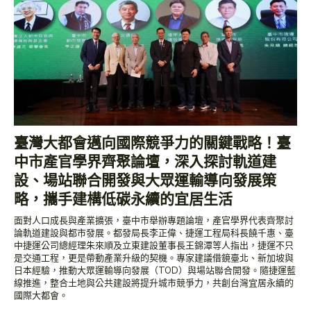
臺灣大都會邁向國際競爭力的關鍵戰略！臺
中市產官學界齊聚論壇，深入探討軌道建
設、場站聯合開發與大眾運輸導向發展策
略，攜手建構低碳永續的宜居生活
面對人口成長與產業擴張，臺中市舉辦專題論壇，產官學界代表齊聚討
論軌道建設與都市發展。都發局長李正偉、捷運工程局科長饒千惠、臺
中捷運公司總經理朱來順及立東建設董事長王錦潭等人指出，捷運不只
是交通工程，更是帶動產業升級的契機。專家建議借鏡臺北、新加坡與
日本經驗，推動大眾運輸導向發展（TOD）與場站聯合開發。隨捷運藍
線推進，整合土地與公共建設將提升城市競爭力，共創台灣宜居永續的
國際大都會。