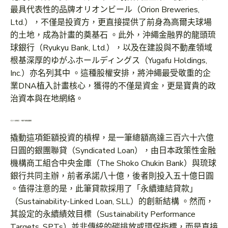
最具代表性的品牌オリオンビール（Orion Breweries,
Ltd.），不僅是投資方，更直接提供了前身為高爾夫球場
的土地，成為計畫的奠基石 。此外，沖繩金融界的龍頭琉
球銀行（Ryukyu Bank, Ltd.），以及在建設與不動產領域
根基深厚的ゆがふホールディングス（Yugafu Holdings,
Inc.）亦名列其中 。這種股權安排，將沖繩最受敬重的企
業DNA植入計畫核心，獲得的不僅是資金，更是寶貴的政
治資本與在地網絡。
三百六十六億的賭注：一場關乎永續的銀團聯貸
撬動這項鉅額投資的槓桿，是一筆總額高達三百六十六億
日圓的銀團聯貸（Syndicated Loan），由日本政策性金融
機構商工組合中央金庫（The Shoko Chukin Bank）與琉球
銀行共同主辦，前者承諾八十億，後者則投入五十億日圓
。值得注意的是，此筆貸款採用了「永續連結貸款」
（Sustainability-Linked Loan, SLL）的創新結構 。然而，
其設定的永續績效目標（Sustainability Performance
Targets, SPTs）並非傳統的碳排放或環保指標，而是直接