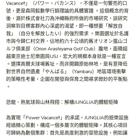
Vacance!!」（パワー・バカンス），不僅是一句響亮的口
號，更是森岡毅數學行銷理論的具體實踐 。這個概念的背
後，源於株式會社刀為沖繩縣府所做的市場研究，該研究
洞察到目標客群內心深處的渴望，即一種想要「解放自
我」（自分を解放したい）的強烈需求 。樂園選址於名護
市與今歸仁村交界、佔地約六十公頃的舊オリオン嵐山ゴ
ルフ倶楽部（Orion Arashiyama Golf Club）腹地，面積超
越東京迪士尼樂園與USJ，宏大的規模本身就是一種宣言
。選擇高爾夫球場舊址，而非開闢原始林地，是有意降低
對世界自然遺產「やんばる」（Yambaru）地區環境衝擊
的策略性考量，企圖在開發與保育之間尋求微妙的平衡點
。
恐龍、熱氣球與山林飛翔：解構JUNGLIA的體驗矩陣
為實現「Power Vacance!!」的承諾，JUNGLIA的遊樂設施
經過精心策劃，構成一個多層次的體驗矩陣。其核心項目
可歸納為數個集群：首先是高度刺激的冒險設施，例如讓