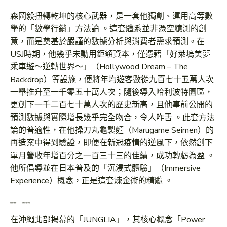
森岡毅扭轉乾坤的核心武器，是一套他獨創、運用高等數
學的「數學行銷」方法論 。這套體系並非憑空臆測的創
意，而是奠基於嚴謹的數據分析與消費者需求預測。在
USJ時期，他幾乎未動用鉅額資本，僅憑藉「好萊塢美夢
乘車遊～逆轉世界～」（Hollywood Dream – The
Backdrop）等設施，便將年均遊客數從九百七十五萬人次
一舉推升至一千零五十萬人次；隨後導入哈利波特園區，
更創下一千二百七十萬人次的歷史新高，且他事前公開的
預測數據與實際增長幾乎完全吻合，令人咋舌 。此套方法
論的普適性，在他操刀丸龜製麵（Marugame Seimen）的
再造案中得到驗證，即便在新冠疫情的逆風下，依然創下
單月營收年增百分之一百三十三的佳績，成功轉虧為盈 。
他所倡導並在日本普及的「沉浸式體驗」（Immersive
Experience）概念，正是這套煉金術的精髓 。
南國權力假期：JUNGLIA揭櫫的沉浸式野望
在沖繩北部揭幕的「JUNGLIA」，其核心概念「Power