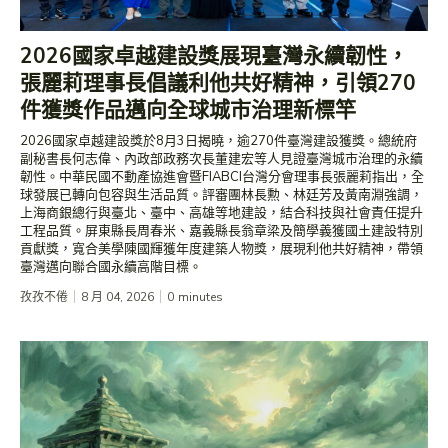
2026國家卓越建設獎展現臺灣永續韌性，
張麗莉理事長倡議利他共好精神，引領270
件獲獎作品邁向全球城市治理新標竿
2026國家卓越建設獎於8月3日揭曉，逾270件臺灣建設獲獎。總統府
副秘書長何志偉、內政部政務次長董建宏等人見證臺灣城市治理的永續
韌性。中華民國不動產協進會暨FIABCI台灣分會理事長張麗莉指出，全
球發展已轉向包容與生活品質。評審團林長勲、林廷芳及黃南淵強調，
上海商銀總行與臺北、臺中、高雄等地建設，結合科技與社會責任提升
工程品質。屏東縣長周春米、嘉義縣長翁章梁及簡學義獲國土建設特別
貢獻獎，寬合美學陳國輝獲年度建築人物獎，展現利他共好精神，帶領
臺灣邁向聯合國永續高階目標。
孜孜不倦
8 月 04, 2026
0
minutes