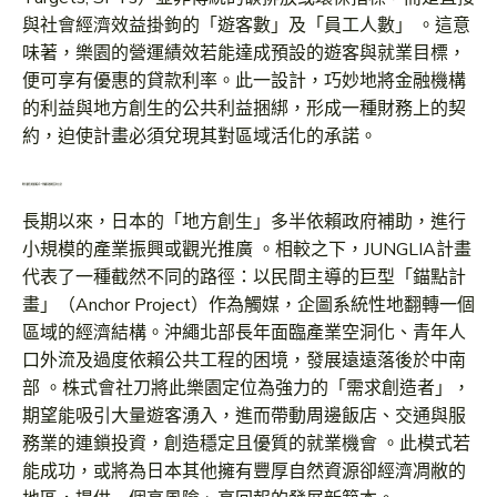
與社會經濟效益掛鉤的「遊客數」及「員工人數」 。這意
味著，樂園的營運績效若能達成預設的遊客與就業目標，
便可享有優惠的貸款利率。此一設計，巧妙地將金融機構
的利益與地方創生的公共利益捆綁，形成一種財務上的契
約，迫使計畫必須兌現其對區域活化的承諾。
地方創生的新範式？沖繩北部的百年大計
長期以來，日本的「地方創生」多半依賴政府補助，進行
小規模的產業振興或觀光推廣 。相較之下，JUNGLIA計畫
代表了一種截然不同的路徑：以民間主導的巨型「錨點計
畫」（Anchor Project）作為觸媒，企圖系統性地翻轉一個
區域的經濟結構。沖繩北部長年面臨產業空洞化、青年人
口外流及過度依賴公共工程的困境，發展遠遠落後於中南
部 。株式會社刀將此樂園定位為強力的「需求創造者」，
期望能吸引大量遊客湧入，進而帶動周邊飯店、交通與服
務業的連鎖投資，創造穩定且優質的就業機會 。此模式若
能成功，或將為日本其他擁有豐厚自然資源卻經濟凋敝的