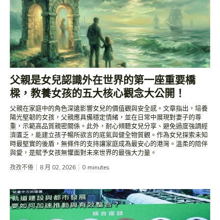
​父親是女兒認識外在世界的第一座重要橋
樑，教養女孩的五大核心觀念大公開！
​父親在家庭中的角色深遠影響女兒的價值觀與安全感。文章指出，培養
陽光堅韌的女孩，父親應具備穩定情緒，並在日常中展現對妻子的尊
重，示範高品質親密關係。此外，耐心傾聽女兒分享、避免過度強調經
濟匱乏，能建立孩子暢所欲言的底氣與健全物質觀。作為女兒探索未知
時最堅實的後盾，無條件的支持讓家庭成為最安心的港灣。溫柔的陪伴
與愛，是賦予女孩無懼面對未來世界的最強大力量。
孜孜不倦
8 月 02, 2026
0
minutes