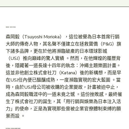
再臨的操盤手：森岡毅與刀的琉球宿願
森岡毅（Tsuyoshi Morioka），這位被譽為日本首席行銷
大師的傳奇人物，其名聲不僅建立在拯救寶僑（P&G）旗
下諸多品牌，更在於他將瀕臨破產的日本環球影城
（USJ）推向巔峰的驚人實績 。然而，在他輝煌的履歷背
後，隱藏著一道長達十四年的執念：沖繩主題樂園計畫。
這並非他創立株式會社刀（Katana）後的新構想，而是早
在USJ任內便已醞釀成熟，一度瀕臨實現的宏大藍圖 。當
時，由於USJ母公司被收購的企業變故，計畫被迫中止，
成為森岡毅職涯中的一道未竟之憾 。這份挫敗感，最終催
生了株式會社刀的誕生，其「用行銷與娛樂為日本注入活
力」的使命，正是為實現那些曾被企業官僚體制束縛的願
景而設 。
數學行銷的煉金術：從環球影城到丸龜製麵的V型復甦神話