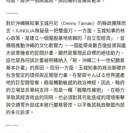
地區，提供一個高風險、高回報的發展新範本。
玉城丹尼的算盤：沖繩縣政與巨型開發的競合
對於沖繩縣知事玉城丹尼（Denny Tamaki）的縣政團隊而
言，JUNGLIA無疑是一把雙面刃。一方面，玉城知事的核
心政策，是建立一個擺脫基地依賴的「自立型經濟」，並
積極推動沖繩的文化軟實力 。一個能帶來數百億投資與龐
大就業機會的民間計畫，顯然是實現此目標的絕佳助力，
這也是為何該計畫被明確納入「新・沖繩二十一世紀願景
基本計畫」的原因 。但另一方面，玉城知事的政治基礎亦
包含堅定的環保與反開發力量，在緊鄰やんばる世界遺產
地的巨型開發案，極易觸動敏感的政治神經。因此，縣府
的立場並非單純支持，而是一種「戰略性擁抱」，在極力
爭取其經濟效益的同時，也必須對其可能造成的環境衝擊
與交通等外部成本進行嚴格管控，以平衡其執政聯盟內部
的多元訴求。
觀光榮景下的陰影：交通、勞力與環境的三重奏