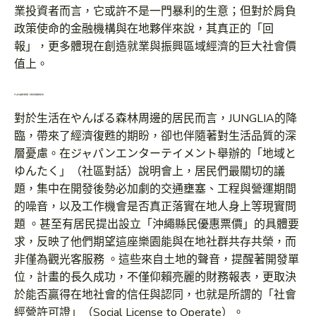
業投資者而言，它或許不是一門暴利的生意；但對於肩負
政策使命的金融機構與在地夥伴來說，其真正的「回
報」，更多體現在創造就業與振興區域經濟的巨大社會價
值上。
やんばる森濤中的低語：在地住民的期待與不安
對於生活在やんばる森林周邊的居民而言，JUNGLIA的降
臨，帶來了經濟復甦的期盼，卻也伴隨著對生活品質的深
層憂慮。在ジャパンエンターテイメント舉辦的「地域と
ゆんたく」（社區對話）說明會上，居民們最關切的議
題，集中在開發後勢必加劇的交通壅塞、工程與營運期間
的噪音，以及工作機會是否真正落實在地人身上等現實問
題 。甚至有居民提出設立「沖繩縣民優惠票價」的具體要
求，反映了他們期望這座樂園能與在地社群共存共榮，而
非僅為觀光客服務 。這些來自土地的聲音，提醒著開發單
位，計畫的長久成功，不僅仰賴亮麗的財務報表，更取決
於能否贏得在地社會的信任與認同，也就是所謂的「社會
經營許可證」（Social License to Operate）。