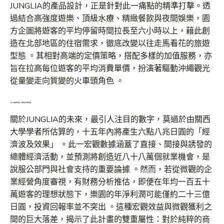
JUNGLIA的產品設計，正是針對此一痛點的精準打擊。透
過結合高強度遊樂、頂級水療、精緻餐飲與夜間娛樂，園
方企圖將遊客的平均停留時間拉長至六小時以上，藉此創
造在北部地區的住宿需求，徹底改變以往走馬看花的旅遊
型態 。其相對高端的定價策略，搭配多樣的加值服務，亦
旨在拉高每位遊客的平均消費單價，扮演著驅動沖繩觀光
從量變走向質變的火車頭角色 。
六點八兆圓的經濟漣漪：預期效益與現實的距離
關於JUNGLIA的未來，最引人注目的數字，莫過於由關西
大學學者所估算的，十五年內將產生六點八兆日圓的「經
濟波及效果」 。此一宏觀數據涵蓋了直接、間接與誘發的
總體經濟活動，並預測將創造近八十八萬個就業機會，是
說服公部門與社會支持的重要論據 。然而，若從微觀的企
業經營角度審視，有財務分析推估，即便在年均一百五十
萬遊客的理想狀態下，樂園的年淨利潤可能僅約二十三億
日圓，投資回報率並不突出 。這種宏觀效益與微觀獲利之
間的巨大落差，揭示了此計畫的雙重屬性：對於純粹的商