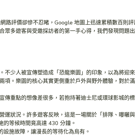
週網路評價卻慘不忍睹，Google 地圖上迅速累積數百則評
合眾多遊客與受邀採訪者的第一手心得，我們發現問題出
。不少人被宣傳塑造成「恐龍樂園」的印象，以為將迎來
兩項。樂園的核心其實更側重於戶外與野外體驗，對於滿
宣傳重點的想像差很多，若抱持著迪士尼或環球影城的標
營運狀況。許多遊客反映，這是一場關於「排隊、曝曬與
的等候時間竟高達 430 分鐘。
致的設施故障，讓漫長的等待化為烏有。