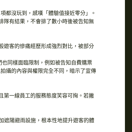
1 項都沒玩到，感嘆「體驗值接近零分」。
博排隊有結果，不會排了數小時後被告知無
，與一般遊客的慘痛經歷形成強烈對比，被部分
他們也同樣面臨限制，例如被告知自費購票
in 能拍攝的內容與權限完全不同，暗示了宣傳
，且第一線員工的服務態度笑容可掬。若撇
增加遮陽避雨設施，根本性地提升遊客的體