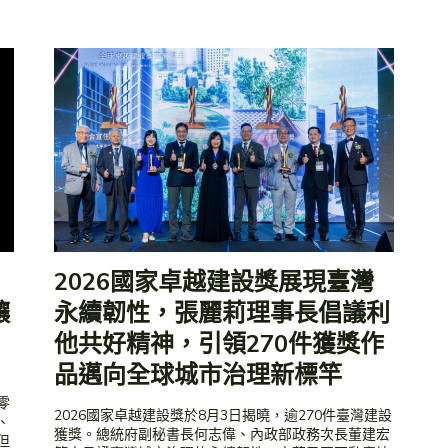
2026國家卓越建設獎展現臺灣
讓
永續韌性，張麗莉理事長倡議利
他共好精神，引領270件獲獎作
品邁向全球城市治理新標竿
從零
2026國家卓越建設獎於8月3日揭曉，逾270件臺灣建設
、
獲獎。總統府副秘書長何志偉、內政部政務次長董建宏
但