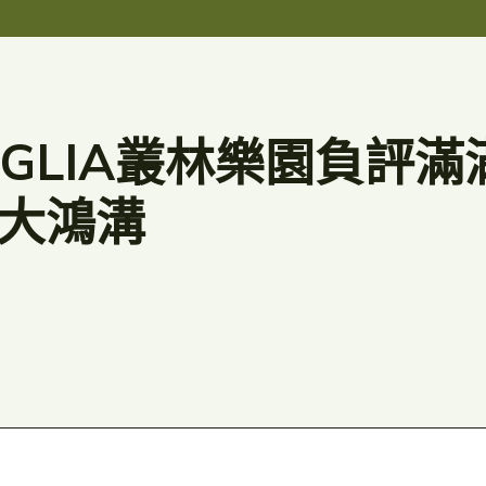
NGLIA叢林樂園負評
大鴻溝