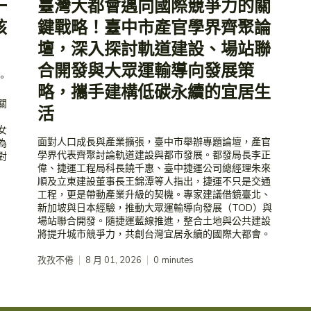
一
臺灣大都會邁向國際競爭力的關
核
鍵戰略！臺中市產官學界齊聚論
壇，深入探討軌道建設、場站聯
合開發與大眾運輸導向發展策
。
略，攜手建構低碳永續的宜居生
關
活
女
面對人口成長與產業擴張，臺中市舉辦專題論壇，產官
為
學界代表齊聚討論軌道建設與都市發展。都發局長李正
對
偉、捷運工程局科長饒千惠、臺中捷運公司總經理朱來
順及立東建設董事長王錦潭等人指出，捷運不只是交通
工程，更是帶動產業升級的契機。專家建議借鏡臺北、
新加坡與日本經驗，推動大眾運輸導向發展（TOD）與
場站聯合開發。隨捷運藍線推進，整合土地與公共建設
將提升城市競爭力，共創台灣宜居永續的國際大都會。
孜孜不倦
8 月 01, 2026
0
minutes