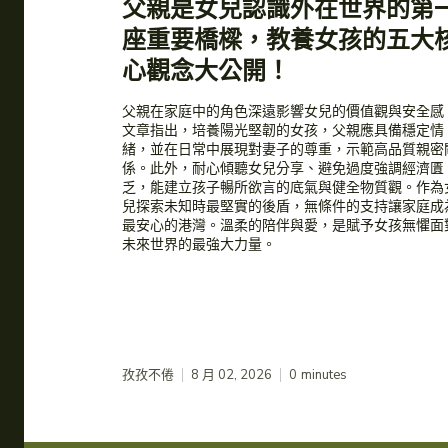
​父親是女兒認識外在世界的第
座重要橋樑，教養女孩的五大
心觀念大公開！
​父親在家庭中的角色深遠影響女兒的價值觀與安全感
文章指出，培養陽光堅韌的女孩，父親應具備穩定情
緒，並在日常中展現對妻子的尊重，示範高品質親密
係。此外，耐心傾聽女兒分享、避免過度強調經濟匱
乏，能建立孩子暢所欲言的底氣與健全物質觀。作為
兒探索未知時最堅實的後盾，無條件的支持讓家庭成
最安心的港灣。溫柔的陪伴與愛，是賦予女孩無懼面
未來世界的最強大力量。
孜孜不倦
8 月 02, 2026
0
minutes