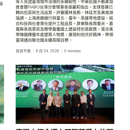
等人見證臺灣城市治理的永續韌性。中華民國不動產協
設
進會暨FIABCI台灣分會理事長張麗莉指出，全球發展已
轉向包容與生活品質。評審團林長勲、林廷芳及黃南淵
強調，上海商銀總行與臺北、臺中、高雄等地建設，結
合科技與社會責任提升工程品質。屏東縣長周春米、嘉
義縣長翁章梁及簡學義獲國土建設特別貢獻獎，寬合美
學陳國輝獲年度建築人物獎，展現利他共好精神，帶領
臺灣邁向聯合國永續高階目標。
孜孜不倦
8 月 04, 2026
0
minutes