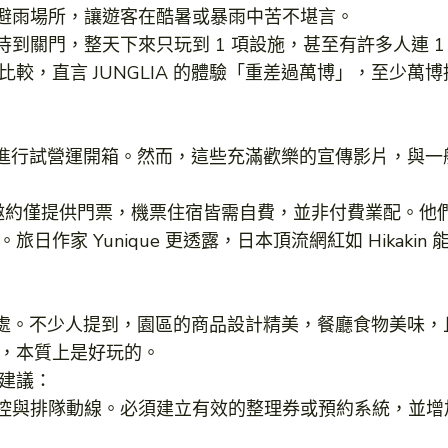
與避雨場所，讓遊客在酷暑或暴雨中苦不堪言。
待到關門，整天下來只玩到 1 項設施，甚至有許多人連 
較，直言 JUNGLIA 的體驗「重差過萬博」，至少萬
(KOL) 進行試營運開箱。然而，這些充滿歡樂的宣傳影片
採訪邀約僅提供門票，機票住宿皆需自費，並非付費業配。
作家 Yunique 更透露，日本頂流網紅如 Hikak
一無是處。不少人提到，園區的商品設計精美，餐廳食物美味
，本質上是好玩的。
建議：
管控與排隊動線。必須建立有效的整理券或預約系統，並