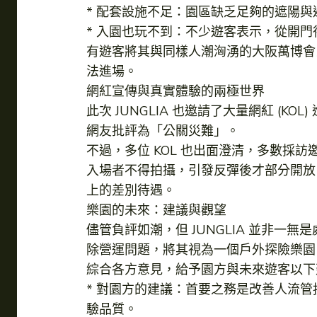
* 配套設施不足：園區缺乏足夠的遮陽
* 入園也玩不到：不少遊客表示，從開門
有遊客將其與同樣人潮洶湧的大阪萬博會比
法進場。
網紅宣傳與真實體驗的兩極世界
此次 JUNGLIA 也邀請了大量網紅 
網友批評為「公關災難」。
不過，多位 KOL 也出面澄清，多數
入場者不得拍攝，引發反彈後才部分開放。旅日
上的差別待遇。
樂園的未來：建議與觀望
儘管負評如潮，但 JUNGLIA 並非
除營運問題，將其視為一個戶外探險樂園
綜合各方意見，給予園方與未來遊客以下
* 對園方的建議：首要之務是改善人流
驗品質。