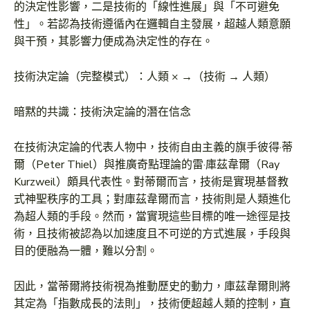
的決定性影響，二是技術的「線性進展」與「不可避免
性」。若認為技術遵循內在邏輯自主發展，超越人類意願
與干預，其影響力便成為決定性的存在。
技術決定論（完整模式）：人類 × →（技術 → 人類）
暗黙的共識：技術決定論的潛在信念
在技術決定論的代表人物中，技術自由主義的旗手彼得·蒂
爾（Peter Thiel）與推廣奇點理論的雷·庫茲韋爾（Ray
Kurzweil）頗具代表性。對蒂爾而言，技術是實現基督教
式神聖秩序的工具；對庫茲韋爾而言，技術則是人類進化
為超人類的手段。然而，當實現這些目標的唯一途徑是技
術，且技術被認為以加速度且不可逆的方式進展，手段與
目的便融為一體，難以分割。
因此，當蒂爾將技術視為推動歷史的動力，庫茲韋爾則將
其定為「指數成長的法則」，技術便超越人類的控制，直