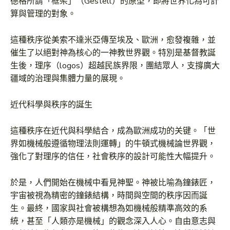
德格所謂「框架」（Gestell）的原型，即將世界化為可計
算與管理的對象。
這種秩序從美索不達米亞傳至埃及、歐洲，愈發複雜，並
催生了以絕對神為核心的一神教世界觀。特別是基督教誕
生後，理序（logos）超越民族界限，團結眾人，支撐廣大
疆域的治理與集體力量的展現。
近代科學與秩序的誕生
這種秩序在近代與科學結合，成為歐洲成功的关键。「世
界如機械般遵循物理法則運轉」的牛頓式機械論世界觀，
強化了對理序的信任，社會秩序的設計可能性大幅提升。
於是，人們開始在機械中看見神聖。神被比喻為鐘錶匠，
宇宙被視為精密的鐘錶結構，時間與空間的秩序因而誕
生。最終，國家與社會被構想為如機械般精準高效的系
統，甚至「人類亦是機械」的觀念深入人心。自由意志與