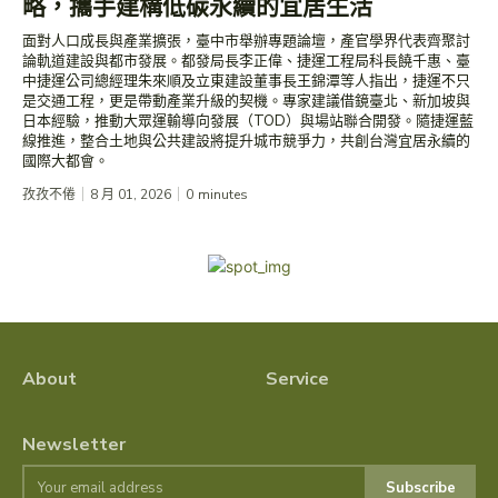
略，攜手建構低碳永續的宜居生活
面對人口成長與產業擴張，臺中市舉辦專題論壇，產官學界代表齊聚討
論軌道建設與都市發展。都發局長李正偉、捷運工程局科長饒千惠、臺
中捷運公司總經理朱來順及立東建設董事長王錦潭等人指出，捷運不只
是交通工程，更是帶動產業升級的契機。專家建議借鏡臺北、新加坡與
日本經驗，推動大眾運輸導向發展（TOD）與場站聯合開發。隨捷運藍
線推進，整合土地與公共建設將提升城市競爭力，共創台灣宜居永續的
國際大都會。
孜孜不倦
8 月 01, 2026
0
minutes
About
Service
Newsletter
Subscribe