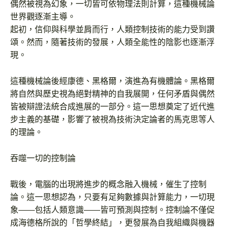
偶然被視為幻象，一切皆可依物理法則計算，這種機械論
世界觀逐漸主導。
起初，信仰與科學並肩而行，人類控制技術的能力受到讚
頌。然而，隨著技術的發展，人類全能性的陰影也逐漸浮
現。
這種機械論後經康德、黑格爾，演進為有機體論。黑格爾
將自然與歷史視為絕對精神的自我展開，任何矛盾與偶然
皆被辯證法統合成進展的一部分。這一思想奠定了近代進
步主義的基礎，影響了被視為技術決定論者的馬克思等人
的理論。
吞噬一切的控制論
戰後，電腦的出現將進步的概念融入機械，催生了控制
論。這一思想認為，只要有足夠數據與計算能力，一切現
象——包括人類意識——皆可預測與控制。控制論不僅促
成海德格所說的「哲學終結」，更發展為自我組織與機器