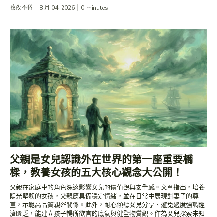
孜孜不倦
8 月 04, 2026
0
minutes
​父親是女兒認識外在世界的第一座重要橋
樑，教養女孩的五大核心觀念大公開！
​父親在家庭中的角色深遠影響女兒的價值觀與安全感。文章指出，培養
陽光堅韌的女孩，父親應具備穩定情緒，並在日常中展現對妻子的尊
重，示範高品質親密關係。此外，耐心傾聽女兒分享、避免過度強調經
濟匱乏，能建立孩子暢所欲言的底氣與健全物質觀。作為女兒探索未知