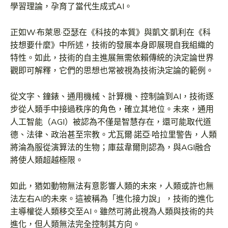
學習理論，孕育了當代生成式AI。
正如W·布萊恩·亞瑟在《科技的本質》與凱文·凱利在《科
技想要什麼》中所述，技術的發展本身即展現自我組織的
特性。如此，技術的自主進展無需依賴傳統的決定論世界
觀即可解釋，它們的思想也常被視為技術決定論的範例。
從文字、鐘錶、通用機械、計算機、控制論到AI，技術逐
步從人類手中接過秩序的角色，確立其地位。未來，通用
人工智能（AGI）被認為不僅是智慧存在，還可能取代道
德、法律、政治甚至宗教。尤瓦爾·諾亞·哈拉里警告，人類
將淪為服從演算法的生物；庫茲韋爾則認為，與AGI融合
將使人類超越極限。
如此，猶如動物無法有意影響人類的未來，人類或許也無
法左右AI的未來。這被稱為「進化接力說」，技術的進化
主導權從人類移交至AI。雖然可將此視為人類與技術的共
進化，但人類無法完全控制其方向。