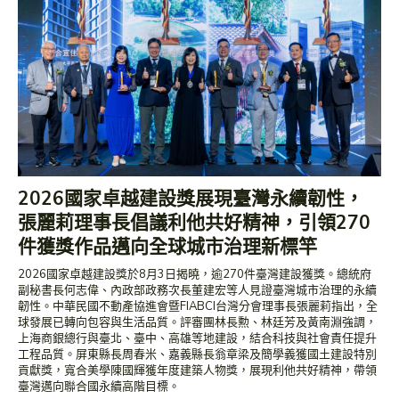
2026國家卓越建設獎展現臺灣永續韌性，
張麗莉理事長倡議利他共好精神，引領270
件獲獎作品邁向全球城市治理新標竿
2026國家卓越建設獎於8月3日揭曉，逾270件臺灣建設獲獎。總統府
副秘書長何志偉、內政部政務次長董建宏等人見證臺灣城市治理的永續
韌性。中華民國不動產協進會暨FIABCI台灣分會理事長張麗莉指出，全
球發展已轉向包容與生活品質。評審團林長勲、林廷芳及黃南淵強調，
上海商銀總行與臺北、臺中、高雄等地建設，結合科技與社會責任提升
工程品質。屏東縣長周春米、嘉義縣長翁章梁及簡學義獲國土建設特別
貢獻獎，寬合美學陳國輝獲年度建築人物獎，展現利他共好精神，帶領
臺灣邁向聯合國永續高階目標。