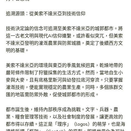
追溯源頭：從美索不達米亞到技術信仰
技術決定論的信念可追溯至美索不達米亞的城郭都市。將
這一古老文明與現代AI信仰連繫，或許看似突兀，但美索
不達米亞發明的灌漑農業與防禦城牆，奠定了後續西方文
明的基礎。
美索不達米亞的環境與東亞的季風氣候迥異，乾燥地帶的
嚴苛條件限制了狩獵採集的生活方式。然而，當地自生小
麥與大麥，且有底格里斯河與幼發拉底河穿流。只要掌握
灌漑技術，便能實現穩定的農業生產。同時，多個族群交
匯的地區需防禦外敵，促使城郭都市的形成。
都市誕生後，維持內部秩序成為挑戰。文字、兵器、農
業、糧食管理等技術，以及社會制度的發展，讓更高效的
都市得以存續。這正是「理序」（logos）的萌芽，也是海