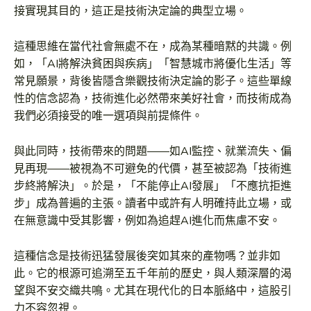
接實現其目的，這正是技術決定論的典型立場。
這種思維在當代社會無處不在，成為某種暗黙的共識。例
如，「AI將解決貧困與疾病」「智慧城市將優化生活」等
常見願景，背後皆隱含樂觀技術決定論的影子。這些單線
性的信念認為，技術進化必然帶來美好社會，而技術成為
我們必須接受的唯一選項與前提條件。
與此同時，技術帶來的問題——如AI監控、就業流失、偏
見再現——被視為不可避免的代價，甚至被認為「技術進
步終將解決」。於是，「不能停止AI發展」「不應抗拒進
步」成為普遍的主張。讀者中或許有人明確持此立場，或
在無意識中受其影響，例如為追趕AI進化而焦慮不安。
這種信念是技術迅猛發展後突如其來的產物嗎？並非如
此。它的根源可追溯至五千年前的歷史，與人類深層的渴
望與不安交織共鳴。尤其在現代化的日本脈絡中，這股引
力不容忽視。